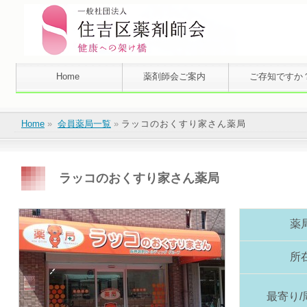
Home
薬剤師会ご案内
ご存知ですか
Home
»
会員薬局一覧
»
ラッコのおくすり家さん薬局
ラッコのおくすり家さん薬局
薬
所
最寄り/