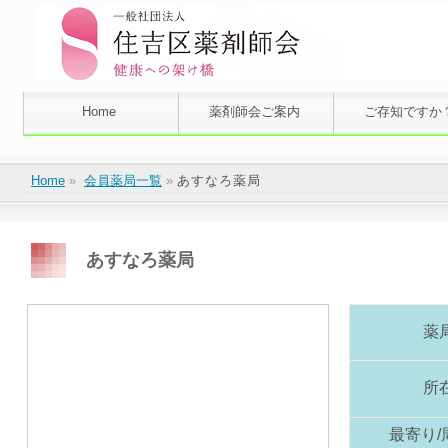
Home
薬剤師会ご案内
ご存知ですか
Home
»
会員薬局一覧
»
あすなろ薬局
あすなろ薬局
薬
所
最寄り/