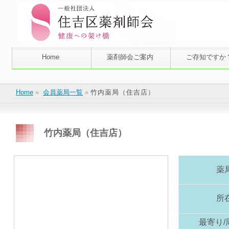
Home
薬剤師会ご案内
ご存知ですか
Home
»
会員薬局一覧
»
竹内薬局（住吉店）
竹内薬局（住吉店）
薬
所
最寄り/